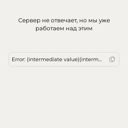
Сервер не отвечает, но мы уже
работаем над этим
Error: (intermediate value)(intermediate value)(intermediate value).replaceAll is not a function