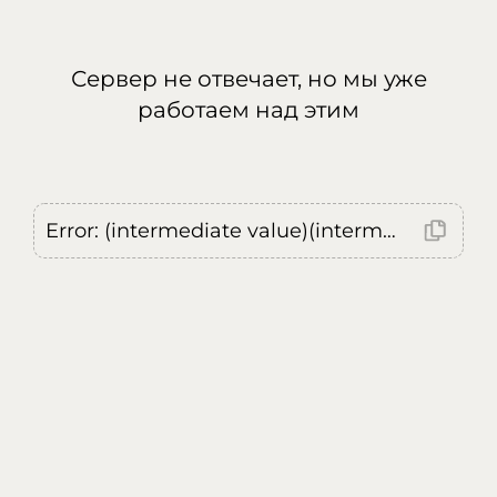
Сервер не отвечает, но мы уже
работаем над этим
Error: (intermediate value)(intermediate value)(intermediate value).replaceAll is not a function