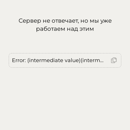
Сервер не отвечает, но мы уже
работаем над этим
Error: (intermediate value)(intermediate value)(intermediate value).replaceAll is not a function